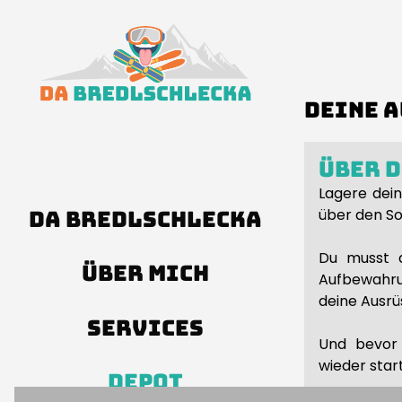
Deine 
Über 
Lagere dei
über den S
DA BREDLSCHLECKA
Du musst d
ÜBER MICH
Aufbewahru
deine Ausrü
SERVICES
Und bevor 
wieder start
DEPOT