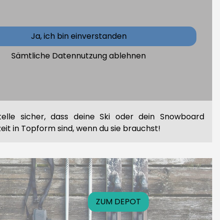
 WINTER
Platz in der Wohnung oder der Garage?
Ja, ich bin einverstanden
Problem! Da Bredlschlecka bietet dir auch während
Sämtliche Datennutzung ablehnen
intersaison eine sichere und trockene Aufbewahrung
r Ausrüstung. So kannst du deinen Platz zu Hause
alten und weißt, dass dein Equipment in besten
n ist.
telle sicher, dass deine Ski oder dein Snowboard
zeit in Topform sind, wenn du sie brauchst!
ZUM DEPOT