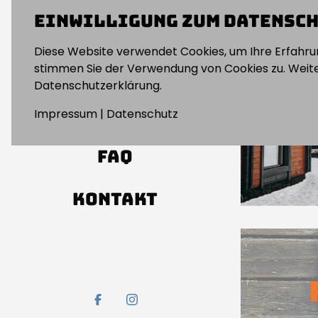
Einwilligung zum Datensc
PREISE
Diese Website verwendet Cookies, um Ihre Erfahrun
SHOP
stimmen Sie der Verwendung von Cookies zu. Weiter
Datenschutzerklärung.
TERMINE
Impressum
|
Datenschutz
FAQ
KONTAKT