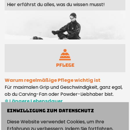
Hier erfährst du alles, was du wissen musst!
Pflege
Warum regelmäßige Pflege wichtig ist
DA BREDLSCHLECKA
Für maximalen Grip und Geschwindigkeit, ganz egal,
ob du Carving-Fan oder Powder-Liebhaber bist.
ÜBER MICH
Längere Lebensdauer
Gepflegte Beläge und Kanten halten länger und sind
Einwilligung zum Datenschutz
SERVICES
weniger anfällig für Schäden.
Diese Website verwendet Cookies, um Ihre
Optimale Performance
Erfahrung zu verbessern. Indem Sie fortfahren,
Ein gut gewachster Belag sorgt für besseren