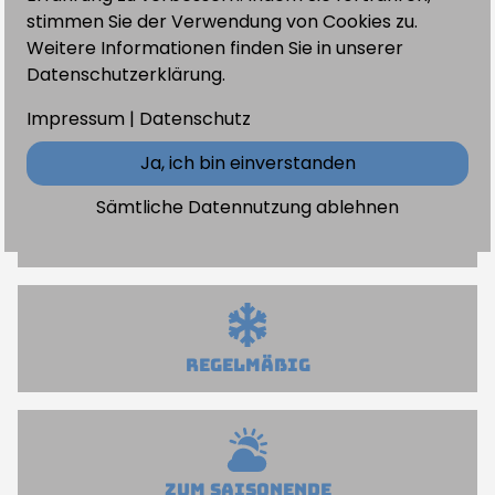
DEPOT
stimmen Sie der Verwendung von Cookies zu.
Gleitkomfort und Kontrolle. Scharfe Kanten
Weitere Informationen finden Sie in unserer
verbessern den Halt auf eisigen Pisten.
PREISE
Datenschutzerklärung.
Weniger Reparaturen
Regelmäßige Wartung verhindert größere Schäden
SHOP
Impressum
|
Datenschutz
und spart auf lange Sicht Geld.
Ja, ich bin einverstanden
TERMINE
Sämtliche Datennutzung ablehnen
FAQ
Nach JEDEM Einsatz
KONTAKT
Regelmäßig
zum Saisonende